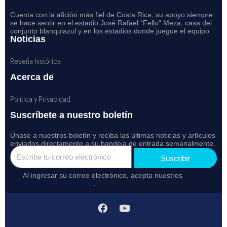
Cuenta con la afición más fiel de Costa Rica, su apoyo siempre
se hace sentir en el estadio José Rafael “Fello” Meza, casa del
conjunto blanquiazul y en los estadios donde juegue el equipo.
Noticias
Reseña histórica
Acerca de
Política y Privacidad
Suscríbete a nuestro boletín
Únase a nuestros boletín y reciba las últimas noticias y artículos
enviados directamente a su bandeja de entrada semanalmente.
Suscribir
Al ingresar su correo electrónico, acepta nuestros
Política de privacidad
.
F
Y
a
o
c
u