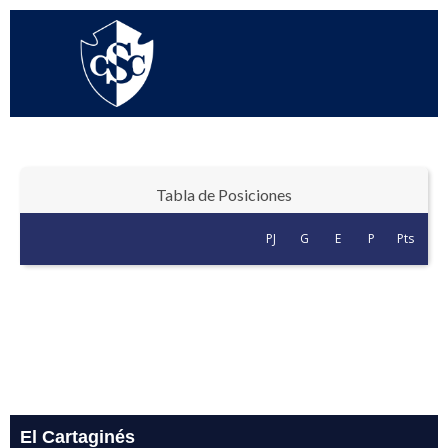
Ir
al
contenido
Tabla de Posiciones
PJ
G
E
P
Pts
El Cartaginés